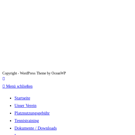
panel.
Denis Moch
Über
Beiträge
Kommentare
Copyright - WordPress Theme by OceanWP
Menü schließen
Startseite
Unser Verein
Platznutzungsgebühr
Tennistraining
Dokumente / Downloads