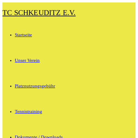
Zum
TC SCHKEUDITZ E.V.
Inhalt
springen
Startseite
Unser Verein
Platznutzungsgebühr
Tennistraining
Dokumente / Downloads