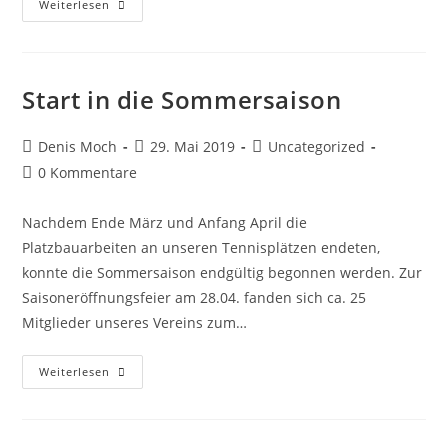
Sperrung
Weiterlesen
Der
Mühlstraße
Start in die Sommersaison
Beitrags-
Beitrag
Beitrags-
Denis Moch
29. Mai 2019
Uncategorized
Autor:
veröffentlicht:
Kategorie:
Beitrags-
0 Kommentare
Kommentare:
Nachdem Ende März und Anfang April die
Platzbauarbeiten an unseren Tennisplätzen endeten,
konnte die Sommersaison endgültig begonnen werden. Zur
Saisoneröffnungsfeier am 28.04. fanden sich ca. 25
Mitglieder unseres Vereins zum…
Start
Weiterlesen
In
Die
Sommersaison