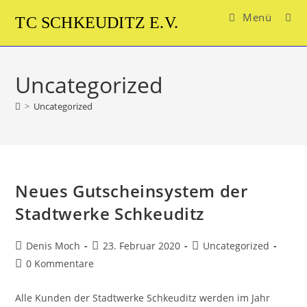
Zum
Menü
TC SCHKEUDITZ E.V.
Inhalt
springen
Uncategorized
>
Uncategorized
Neues Gutscheinsystem der
Stadtwerke Schkeuditz
Beitrags-
Beitrag
Beitrags-
Denis Moch
23. Februar 2020
Uncategorized
Autor:
veröffentlicht:
Kategorie:
Beitrags-
0 Kommentare
Kommentare:
Alle Kunden der Stadtwerke Schkeuditz werden im Jahr