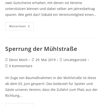
zwei Gutscheine erhalten, mit denen sie Vereine
unterstützen können und dabei selber am Jahresbeitrag
sparen. Wie geht das? Sobald ein Vereinsmitglied einen…
Neues
Weiterlesen
Gutscheinsystem
Der
Stadtwerke
Schkeuditz
Sperrung der Mühlstraße
Beitrags-
Beitrag
Beitrags-
Denis Moch
29. Mai 2019
Uncategorized
Autor:
veröffentlicht:
Kategorie:
Beitrags-
0 Kommentare
Kommentare:
Im Zuge von Baumaßnahmen in der Mühlstraße ist diese
ab dem 03. Juni gesperrt. Das bedeutet für Spieler und
Gäste unseres Vereins, dass die Zufahrt zum Platz aus der
Richtung…