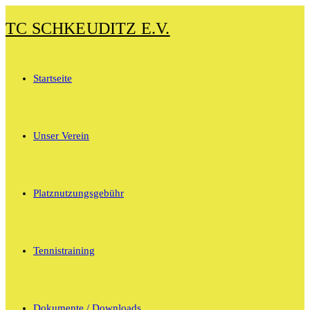
Zum
TC SCHKEUDITZ E.V.
Inhalt
springen
Startseite
Unser Verein
Platznutzungsgebühr
Tennistraining
Dokumente / Downloads