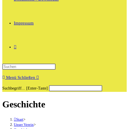
Impressum
Website-
Press
Suche
Escape
Menü
Schließen
to
Diese
close
Press
Suchbegriff... [Enter-Taste]
umschalten
Website
the
Escape
Geschichte
durchsuchen
search
to
panel.
close
the
Start
>
search
Unser Verein
>